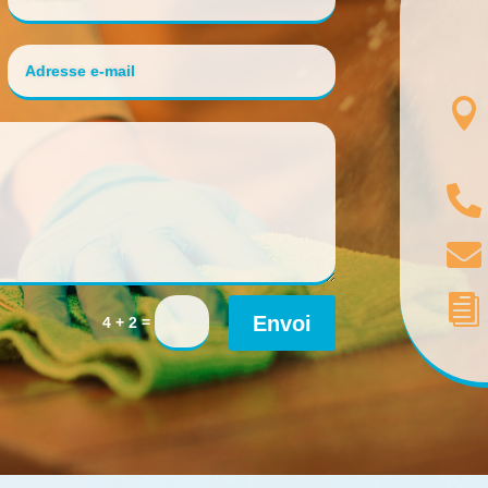




Envoi
=
4 + 2