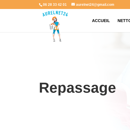
06 28 33 42 01
aurelnet24@gmail.com
ACCUEIL
NETT
Repassage