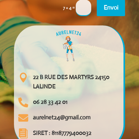
Envoi
=
7 + 4

22 B RUE DES MARTYRS 24150
LALINDE

06 28 33 42 01

aurelnet24@gmail.com

SIRET : 81187779400032