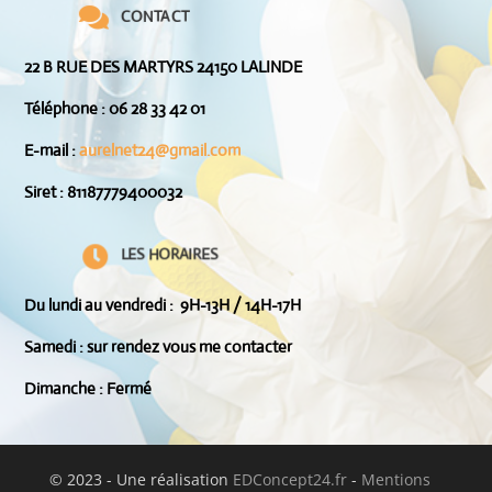

CONTACT
22 B RUE DES MARTYRS 24150 LALINDE
Téléphone :
06 28 33 42 01
E-mail :
aurelnet24@gmail.com
Siret
: 81187779400032

LES HORAIRES
Du lundi au vendredi : 9H-13H / 14H-17H
Samedi : sur rendez vous me contacter
Dimanche : Fermé
© 2023 - Une réalisation
EDConcept24.fr
-
Mentions