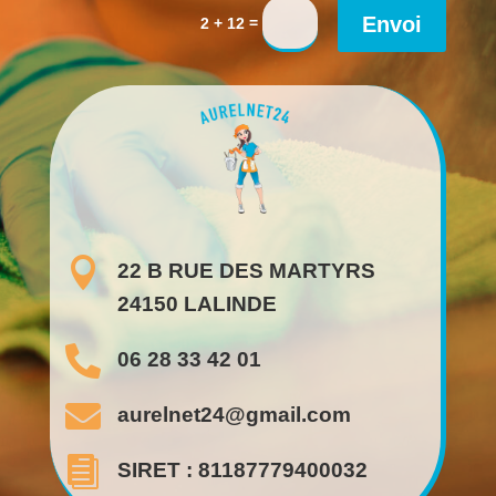
Envoi
=
2 + 12

22 B RUE DES MARTYRS
24150 LALINDE

06 28 33 42 01

aurelnet24@gmail.com

SIRET : 81187779400032