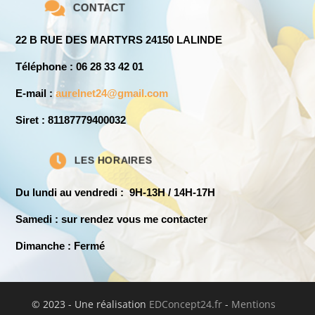

CONTACT
22 B RUE DES MARTYRS 24150 LALINDE
Téléphone :
06 28 33 42 01
E-mail :
aurelnet24@gmail.com
Siret
: 81187779400032

LES HORAIRES
Du lundi au vendredi : 9H-13H / 14H-17H
Samedi : sur rendez vous me contacter
Dimanche : Fermé
© 2023 - Une réalisation
EDConcept24.fr
-
Mentions